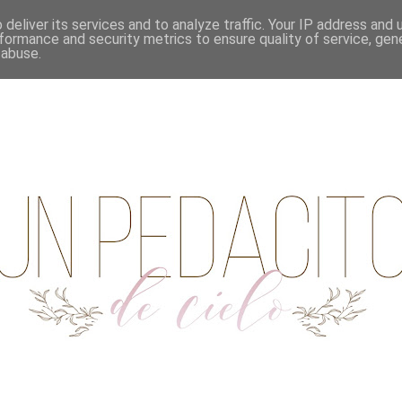
deliver its services and to analyze traffic. Your IP address and
formance and security metrics to ensure quality of service, ge
 abuse.