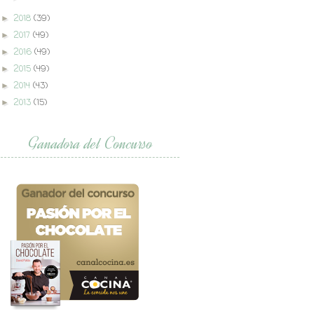
2018
(39)
►
2017
(49)
►
2016
(49)
►
2015
(49)
►
2014
(43)
►
2013
(15)
►
Ganadora del Concurso