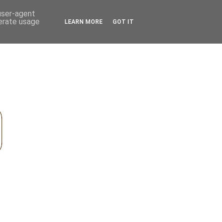
 user-agent
nerate usage
LEARN MORE
GOT IT