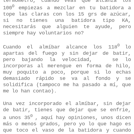
termómetro, cuando veas que alcanza los
0
100
empiezas a mezclar en tu batidora a
tope las claras con los 15 grs de azúcar,
si no tienes una batidora tipo KA,
necesitarás que alguien te ayude, pero
siempre hay voluntarios no?
0
Cuando el almíbar alcance los 118
lo
apartas del fuego y sin dejar de batir,
pero bajando la velocidad,
se lo
incorporas al merengue en forma de hilo,
muy poquito a poco, porque si lo echas
demasiado rápido se va al fondo y se
solidifica (tampoco me ha pasado a mí, que
me lo han contao).
Una vez incorporado el almíbar, sin dejar
de batir, tienes que dejar que se enfrie,
0
a unos 35
, aquí hay opiniones, unos dicen
más o menos grados, pero yo lo que hago es
que toco el vaso de la batidora y cuando