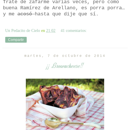
Traté de zafarme varias veces, pero como
buena Ramírez de Arellano, es porra porra…
y me
acosó
hasta que dije que sí.
Un Pedacito de Cielo
en
21:02
41 comentarios:
Compartir
martes, 7 de octubre de 2014
¡¡ Browncheese!!