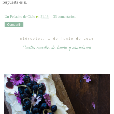
respuesta es si.
Un Pedacito de Cielo
en
21:13
33 comentarios:
Compartir
miércoles, 1 de junio de 2016
Cuatro cuartos de limón y arándanos