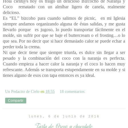
Hola cielit@s hoy os traigo un delicioso Bizcocho de Naranja y
Coco
rematado con un almíbar ligero de canela, realmente
delicioso.
Es “EL” bizcoho para cuando salimos de picnic,
en mi Iglesia
siempre andamos organizando alguna de éstas salidas, y me gusta
llevarlo porque
es jugoso, lo puedo transportar fácilmente en el
molde, sin sufrir por que se baje el buttercream o el frosting…o lo
que sea. Por no decir que si hace demasiado calor se puede echar a
perder toda la crema.
Ni que decir tiene que siempre triunfa, es dulce sin llegar a ser
pesado y la combinación del coco con la naranja es perfecta.
Cuando empieza a hacer calor la naranja y el coco lo hacen muy
refrescante. Además se transporta estupendamente en su molde y si
tienes alguno de esos con tapa entonces es ya ideal.
Un Pedacito de Cielo
en
18:55
18 comentarios:
Compartir
lunes, 6 de junio de 2016
Tarta de Oreos y chocolate