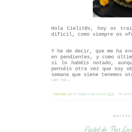
Hola Cielit@s, hoy os trai
difícil, como siempre os of
Y he de decir, que me ha en
en pendientes, y como últi
si lo habéis notado, aunq
penséis otra vez que soy o
semana que viene tenemos ot
Leer más »
Publicado por
Un Pedacito de Cielo
en
20:41
34 comen
martes
Pastel de Tres Le