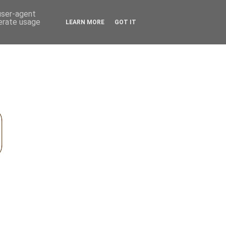
 user-agent
nerate usage
LEARN MORE
GOT IT