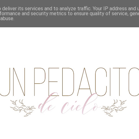
deliver its services and to analyze traffic. Your IP address and
formance and security metrics to ensure quality of service, ge
 abuse.