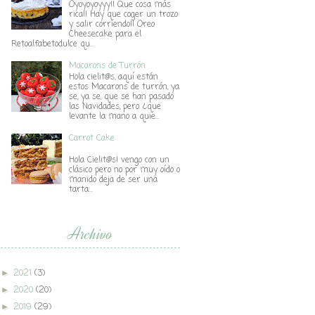
Oyoyoyoyyy!! Que cosa más
rica!! Hay que coger un trozo
y salir corriendo!! Oreo
Cheesecake para el
Retoalfabetodulce qu...
Macarons de Turrón
Hola cielit@s, aquí están
estos Macarons de turrón, ya
se, ya se, que se han pasado
las Navidades, pero ¿que
levante la mano a quie...
Carrot Cake
Hola Cielit@s! vengo con un
clásico pero no por muy oído o
manido deja de ser una
tarta...
Archivo
2021
(3)
►
2020
(20)
►
2019
(29)
►