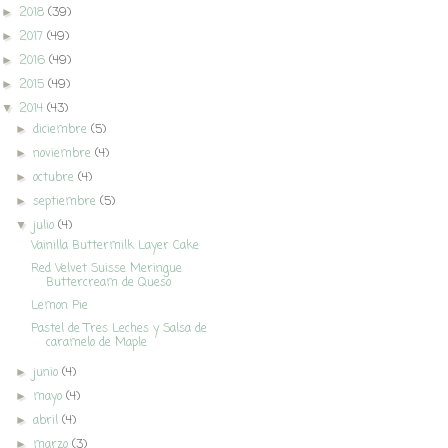
2018
(39)
►
2017
(49)
►
2016
(49)
►
2015
(49)
►
2014
(43)
▼
diciembre
(5)
►
noviembre
(4)
►
octubre
(4)
►
septiembre
(5)
►
julio
(4)
▼
Vainilla Buttermilk Layer Cake
Red Velvet Suisse Meringue
Buttercream de Queso
Lemon Pie
Pastel de Tres Leches y Salsa de
caramelo de Maple
junio
(4)
►
mayo
(4)
►
abril
(4)
►
marzo
(3)
►