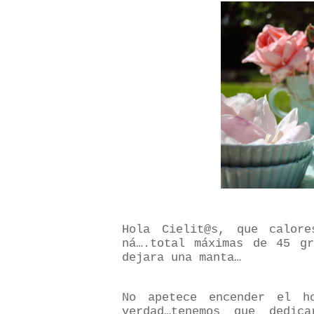
Hola Cielit@s, que calor
ná….total máximas de 45 gr
dejara una manta…
No apetece encender el h
verdad…tenemos que dedic