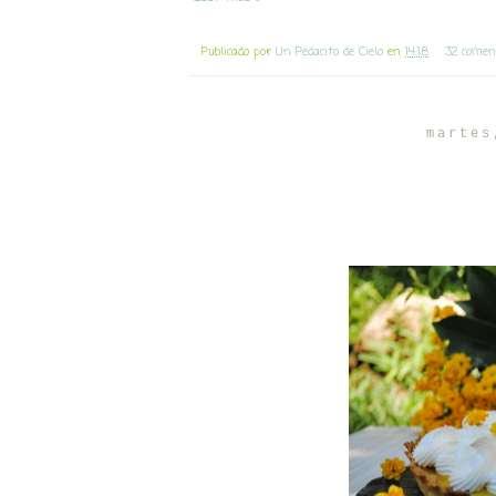
Publicado por
Un Pedacito de Cielo
en
14:18
32 comen
martes