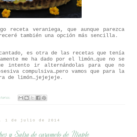
go receta veraniega, que aunque parezca
receré también una opción más sencilla.
cantado, es otra de las recetas que tenía
mamente me ha dado por el limón…que no se
ue intento ir alternándolas para que no
bsesiva compulsiva…pero vamos que para la
ra de limón…jejejeje.
tarios:
, 1 de julio de 2014
ches y Salsa de caramelo de Maple