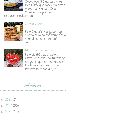
Oyoyoyoyyy!! Que cosa más
rica!! Hay que coger un trozo
y salir corriendo!! Oreo
Cheesecake para el
Retoalfabetodulce qu...
Carrot Cake
Hola Cielit@s! vengo con un
clásico pero no por muy oído o
manido deja de ser una
tarta...
Macarons de Turrón
Hola cielit@s, aquí están
estos Macarons de turrón, ya
se, ya se, que se han pasado
las Navidades, pero ¿que
levante la mano a quie...
Archivo
2021
(3)
►
2020
(20)
►
2019
(29)
►