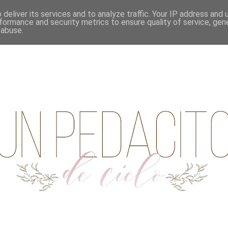
deliver its services and to analyze traffic. Your IP address and
formance and security metrics to ensure quality of service, ge
 abuse.