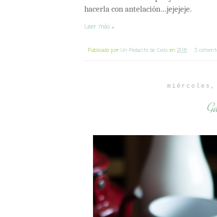
hacerla con antelación…jejejeje.
Leer más »
Publicado por
Un Pedacito de Cielo
en
21:18
3 coment
miércoles,
Ga