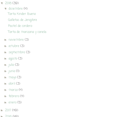
2018
(39)
▼
diciembre
(4)
▼
Tarta Kinder Bueno
Galletas de Jengibre
Pastel de cordero
Tarta de manzana y canela
noviembre
(3)
►
octubre
(3)
►
septiembre
(3)
►
agosto
(3)
►
julio
(3)
►
junio
(1)
►
mayo
(3)
►
abril
(3)
►
marzo
(4)
►
febrero
(4)
►
enero
(5)
►
2017
(49)
►
2016
(49)
►