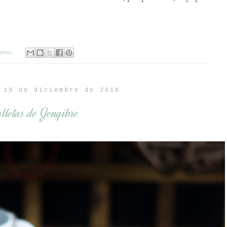
arios:
 19 de diciembre de 2018
lletas de Jengibre