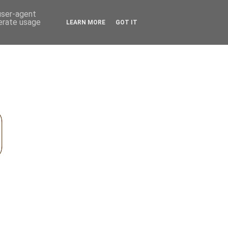
 user-agent
nerate usage
LEARN MORE
GOT IT