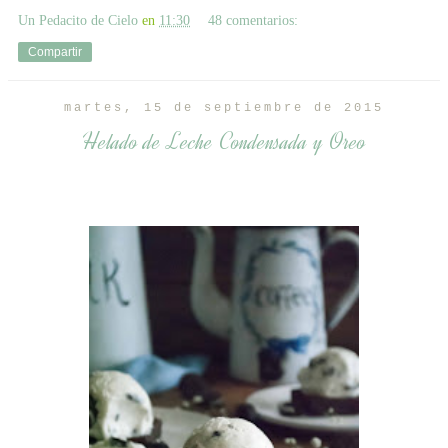
Un Pedacito de Cielo
en
11:30
48 comentarios:
Compartir
martes, 15 de septiembre de 2015
Helado de Leche Condensada y Oreo