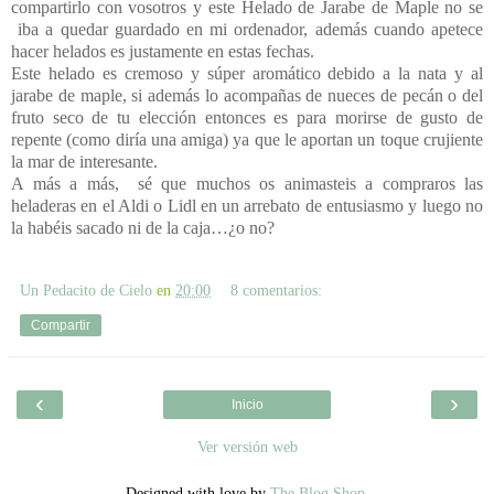
compartirlo con vosotros y este Helado de Jarabe de Maple no se
iba a quedar guardado en mi ordenador, además cuando apetece
hacer helados es justamente en estas fechas.
Este helado es cremoso y súper aromático debido a la nata y al
jarabe de maple, si además lo acompañas de nueces de pecán o del
fruto seco de tu elección entonces es para morirse de gusto de
repente (como diría una amiga) ya que le aportan un toque crujiente
la mar de interesante.
A más a más,
sé que muchos os animasteis a compraros las
heladeras en el Aldi o Lidl en un arrebato de entusiasmo y luego no
la habéis sacado ni de la caja…¿o no?
Un Pedacito de Cielo
en
20:00
8 comentarios:
Compartir
‹
›
Inicio
Ver versión web
Designed with love by
The Blog Shop
.