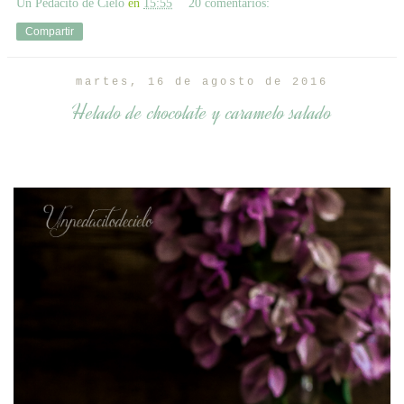
Un Pedacito de Cielo
en
15:55
20 comentarios:
Compartir
martes, 16 de agosto de 2016
Helado de chocolate y caramelo salado