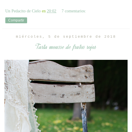
Un Pedacito de Cielo
en
20:02
7 comentarios:
Compartir
miércoles, 5 de septiembre de 2018
Tarta mousse de frutos rojos