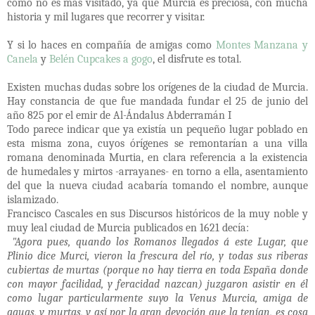
como no es más visitado, ya que Murcia es preciosa, con mucha
historia y mil lugares que recorrer y visitar.
Y si lo haces en compañía de amigas como
Montes Manzana y
Canela
y
Belén Cupcakes a gogo
, el disfrute es total.
Existen muchas dudas sobre los orígenes de la ciudad de Murcia.
Hay constancia de que fue mandada fundar el 25 de junio del
año 825 por el emir de Al-Ándalus Abderramán I
Todo parece indicar que ya existía un pequeño lugar poblado en
esta misma zona, cuyos órígenes se remontarían a una villa
romana denominada Murtia, en clara referencia a la existencia
de humedales y mirtos -arrayanes- en torno a ella, asentamiento
del que la nueva ciudad acabaría tomando el nombre, aunque
islamizado.
Francisco Cascales en sus Discursos históricos de la muy noble y
muy leal ciudad de Murcia publicados en 1621 decía:
"
Agora pues, quando los Romanos llegados á este Lugar, que
Plinio dice Murci, vieron la frescura del río, y todas sus riberas
cubiertas de murtas (porque no hay tierra en toda España donde
con mayor facilidad, y feracidad nazcan) juzgaron asistir en él
como lugar particularmente suyo la Venus Murcia, amiga de
aguas, y murtas, y así por la gran devoción que la tenían, es cosa