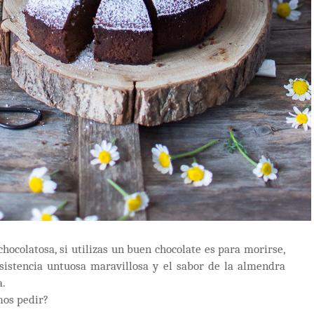
chocolatosa, si utilizas un buen chocolate es para morirse,
sistencia untuosa maravillosa y el sabor de la almendra
a.
mos pedir?