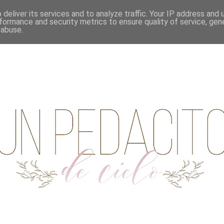
deliver its services and to analyze traffic. Your IP address and
formance and security metrics to ensure quality of service, ge
 abuse.