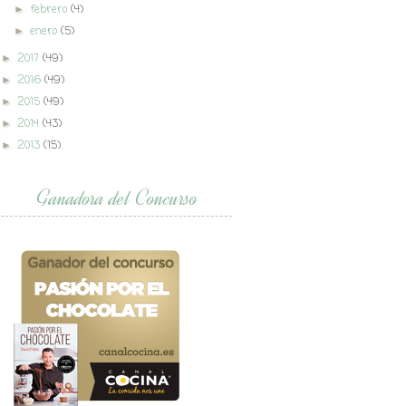
febrero
(4)
►
enero
(5)
►
2017
(49)
►
2016
(49)
►
2015
(49)
►
2014
(43)
►
2013
(15)
►
Ganadora del Concurso