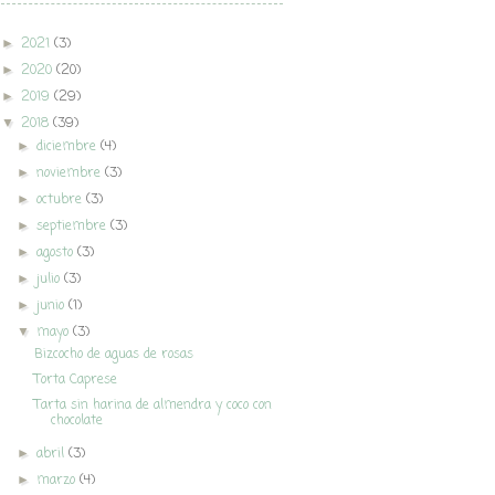
2021
(3)
►
2020
(20)
►
2019
(29)
►
2018
(39)
▼
diciembre
(4)
►
noviembre
(3)
►
octubre
(3)
►
septiembre
(3)
►
agosto
(3)
►
julio
(3)
►
junio
(1)
►
mayo
(3)
▼
Bizcocho de aguas de rosas
Torta Caprese
Tarta sin harina de almendra y coco con
chocolate
abril
(3)
►
marzo
(4)
►