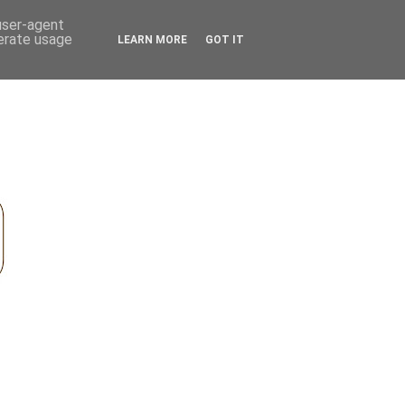
 user-agent
nerate usage
LEARN MORE
GOT IT