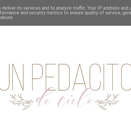
deliver its services and to analyze traffic. Your IP address and
formance and security metrics to ensure quality of service, ge
 abuse.