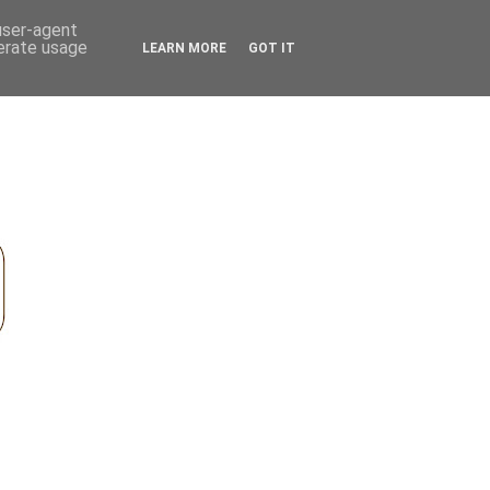
 user-agent
nerate usage
LEARN MORE
GOT IT