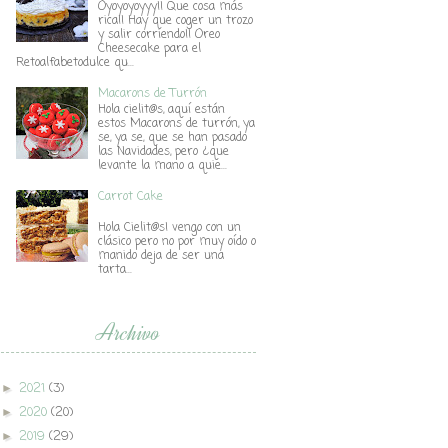
Oyoyoyoyyy!! Que cosa más
rica!! Hay que coger un trozo
y salir corriendo!! Oreo
Cheesecake para el
Retoalfabetodulce qu...
Macarons de Turrón
Hola cielit@s, aquí están
estos Macarons de turrón, ya
se, ya se, que se han pasado
las Navidades, pero ¿que
levante la mano a quie...
Carrot Cake
Hola Cielit@s! vengo con un
clásico pero no por muy oído o
manido deja de ser una
tarta...
Archivo
2021
(3)
►
2020
(20)
►
2019
(29)
►