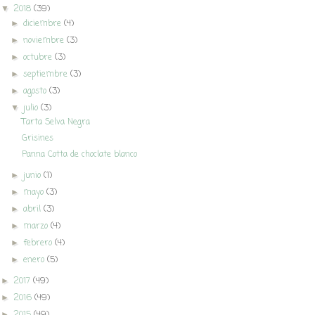
2018
(39)
▼
diciembre
(4)
►
noviembre
(3)
►
octubre
(3)
►
septiembre
(3)
►
agosto
(3)
►
julio
(3)
▼
Tarta Selva Negra
Grisines
Panna Cotta de choclate blanco
junio
(1)
►
mayo
(3)
►
abril
(3)
►
marzo
(4)
►
febrero
(4)
►
enero
(5)
►
2017
(49)
►
2016
(49)
►
2015
(49)
►