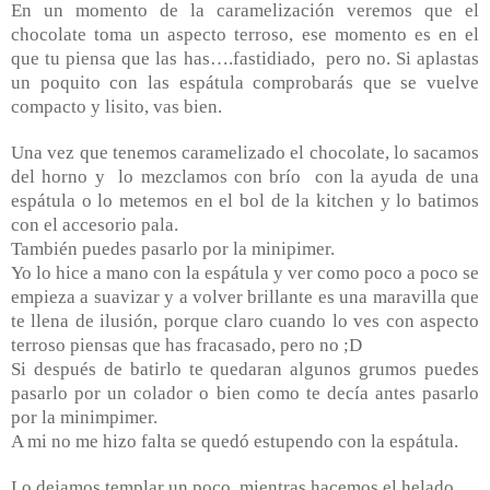
En un momento de la caramelización veremos que el
chocolate toma un aspecto terroso, ese momento es en el
que tu piensa que las has….fastidiado,
pero no. Si aplastas
un poquito con las espátula comprobarás que se vuelve
compacto y lisito, vas bien.
Una vez que tenemos caramelizado el chocolate, lo sacamos
del horno y
lo mezclamos con brío
con la ayuda de una
espátula o lo metemos en el bol de la kitchen y lo batimos
con el accesorio pala.
También puedes pasarlo por la minipimer.
Yo lo hice a mano con la espátula y ver como poco a poco se
empieza a suavizar y a volver brillante es una maravilla que
te llena de ilusión, porque claro cuando lo ves con aspecto
terroso piensas que has fracasado, pero no ;D
Si después de batirlo te quedaran algunos grumos puedes
pasarlo por un colador o bien como te decía antes pasarlo
por la minimpimer.
A mi no me hizo falta se quedó estupendo con la espátula.
Lo dejamos templar un poco mientras hacemos el helado.