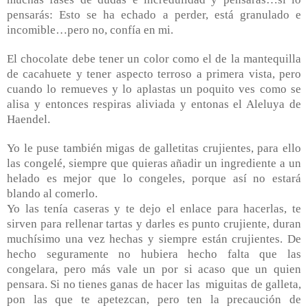
pensarás: Esto se ha echado a perder, está granulado e
incomible…pero no, confía en mi.
El chocolate debe tener un color como el de la mantequilla
de cacahuete y tener aspecto terroso a primera vista, pero
cuando lo remueves y lo aplastas un poquito ves como se
alisa y entonces respiras aliviada y entonas el Aleluya de
Haendel.
Yo le puse también migas de galletitas crujientes, para ello
las congelé, siempre que quieras añadir un ingrediente a un
helado es mejor que lo congeles, porque así no estará
blando al comerlo.
Yo las tenía caseras y te dejo el enlace para hacerlas, te
sirven para rellenar tartas y darles es punto crujiente, duran
muchísimo una vez hechas y siempre están crujientes. De
hecho seguramente no hubiera hecho falta que las
congelara, pero más vale un por si acaso que un quien
pensara. Si no tienes ganas de hacer las
miguitas de galleta,
pon las que te apetezcan, pero ten la precaución de