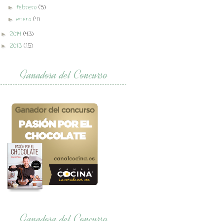
febrero
(5)
►
enero
(4)
►
2014
(43)
►
2013
(15)
►
Ganadora del Concurso
Ganadora del Concurso