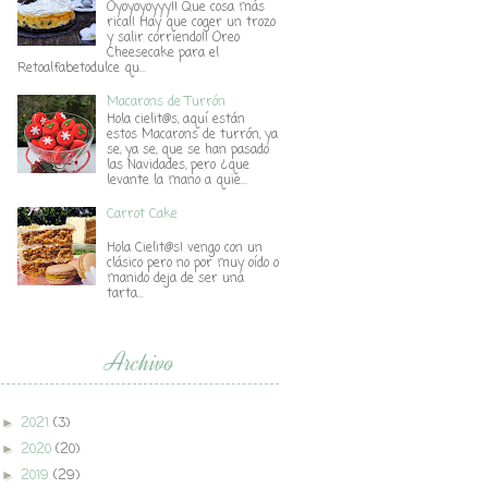
Oyoyoyoyyy!! Que cosa más
rica!! Hay que coger un trozo
y salir corriendo!! Oreo
Cheesecake para el
Retoalfabetodulce qu...
Macarons de Turrón
Hola cielit@s, aquí están
estos Macarons de turrón, ya
se, ya se, que se han pasado
las Navidades, pero ¿que
levante la mano a quie...
Carrot Cake
Hola Cielit@s! vengo con un
clásico pero no por muy oído o
manido deja de ser una
tarta...
Archivo
2021
(3)
►
2020
(20)
►
2019
(29)
►