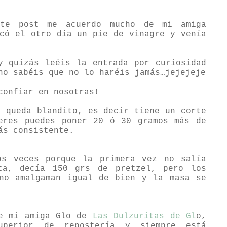
te post me acuerdo mucho de mi amiga
có el otro día un pie de vinagre y venía
y quizás leéis la entrada por curiosidad
no sabéis que no lo haréis jamás…jejejeje
confiar en nosotras!
e queda blandito, es decir tiene un corte
eres puedes poner 20 ó 30 gramos más de
ás consistente.
os veces porque la primera vez no salía
ta, decía 150 grs de pretzel, pero los
no amalgaman igual de bien y la masa se
de mi amiga Glo de
Las Dulzuritas de Gl
o,
uperior de repostería y siempre está