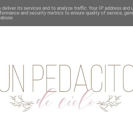
deliver its services and to analyze traffic. Your IP address and
formance and security metrics to ensure quality of service, ge
 abuse.