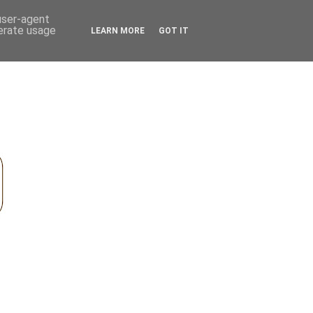
 user-agent
nerate usage
LEARN MORE
GOT IT