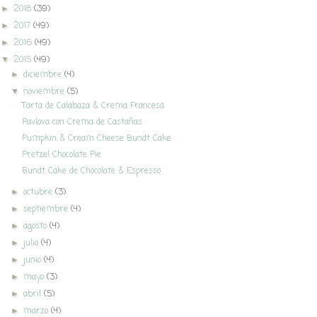
2018
(39)
►
2017
(49)
►
2016
(49)
►
2015
(49)
▼
diciembre
(4)
►
noviembre
(5)
▼
Tarta de Calabaza & Crema Francesa
Pavlova con Crema de Castañas
Pumpkin & Cream Cheese Bundt Cake
Pretzel Chocolate Pie
Bundt Cake de Chocolate & Espresso
octubre
(3)
►
septiembre
(4)
►
agosto
(4)
►
julio
(4)
►
junio
(4)
►
mayo
(3)
►
abril
(5)
►
marzo
(4)
►