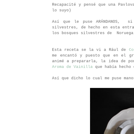
Recapacité y pensé que una Pavlov
lo suyo)
Así que le puse ARÁNDANOS,
si
silvestres, de hecho en esta ent
los bosques silvestres de
Noruega
Esta receta se la vi a Rául de
Co
me encantó y puesto que en el gr
animé a prepararla, la idea de p
Aroma de Vainilla
que había hecho 
Así que dicho lo cual me puse mano