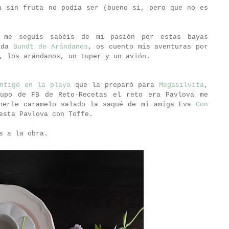
a sin fruta no podía ser (bueno si, pero que no es
 me seguís sabéis de mi pasión por estas bayas
rada
Bundt de Arándanos
, os cuento mis aventuras por
, los arándanos, un tuper y un avión.
ntigo en la playa
que la preparó para
Megasilvita
,
upo de FB de Reto-Recetas el reto era Pavlova me
onerle caramelo salado la saqué de mi amiga Eva
Con
esta Pavlova con Toffe.
s a la obra.