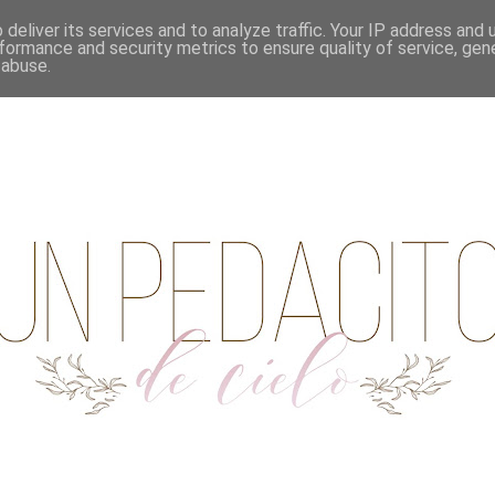
deliver its services and to analyze traffic. Your IP address and
formance and security metrics to ensure quality of service, ge
 abuse.