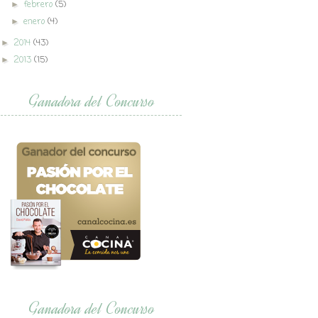
febrero
(5)
►
enero
(4)
►
2014
(43)
►
2013
(15)
►
Ganadora del Concurso
Ganadora del Concurso