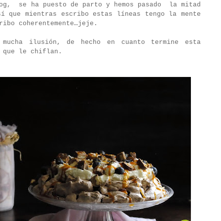
og,
se ha puesto de parto y hemos pasado
la mitad
sí que mientras escribo estas líneas tengo la mente
ribo coherentemente…jeje.
 mucha ilusión, de hecho en cuanto termine esta
 que le chiflan.