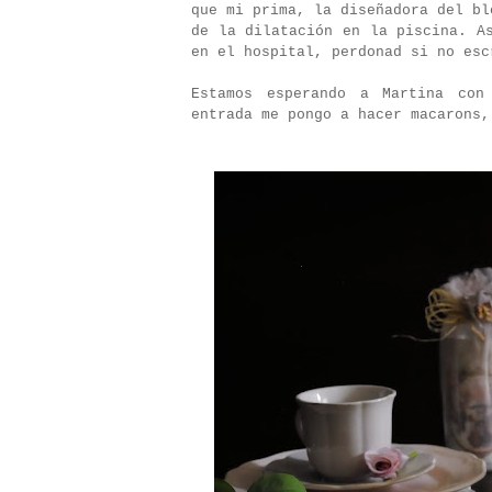
que mi prima, la diseñadora del bl
de la dilatación en la piscina. A
en el hospital, perdonad si no esc
Estamos esperando a Martina con
entrada me pongo a hacer macarons,