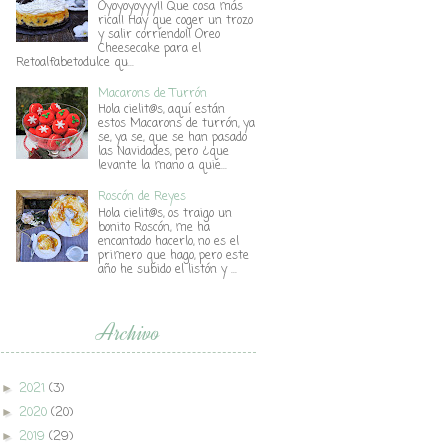
Oyoyoyoyyy!! Que cosa más
rica!! Hay que coger un trozo
y salir corriendo!! Oreo
Cheesecake para el
Retoalfabetodulce qu...
Macarons de Turrón
Hola cielit@s, aquí están
estos Macarons de turrón, ya
se, ya se, que se han pasado
las Navidades, pero ¿que
levante la mano a quie...
Roscón de Reyes
Hola cielit@s, os traigo un
bonito Roscón, me ha
encantado hacerlo, no es el
primero que hago, pero este
año he subido el listón y ...
Archivo
2021
(3)
►
2020
(20)
►
2019
(29)
►