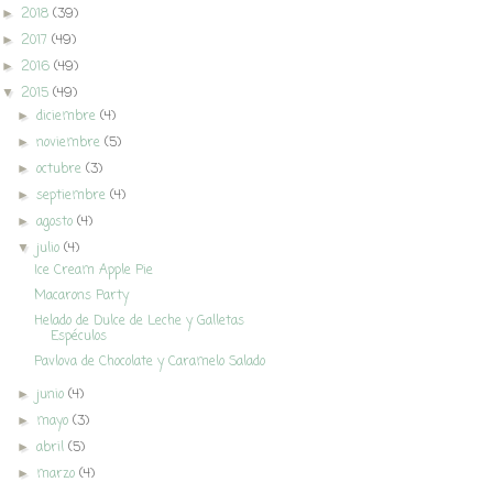
2018
(39)
►
2017
(49)
►
2016
(49)
►
2015
(49)
▼
diciembre
(4)
►
noviembre
(5)
►
octubre
(3)
►
septiembre
(4)
►
agosto
(4)
►
julio
(4)
▼
Ice Cream Apple Pie
Macarons Party
Helado de Dulce de Leche y Galletas
Espéculos
Pavlova de Chocolate y Caramelo Salado
junio
(4)
►
mayo
(3)
►
abril
(5)
►
marzo
(4)
►