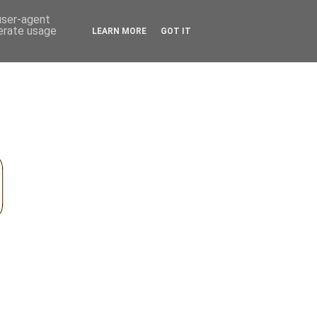
 user-agent
nerate usage
LEARN MORE
GOT IT