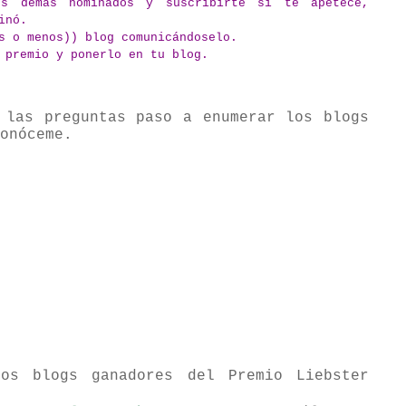
s demás nominados y suscribirte si te apetece,
inó.
s o menos)) blog comunicándoselo.
 premio y ponerlo en tu blog.
 las preguntas paso a enumerar los blogs
onóceme.
os blogs ganadores del Premio Liebster