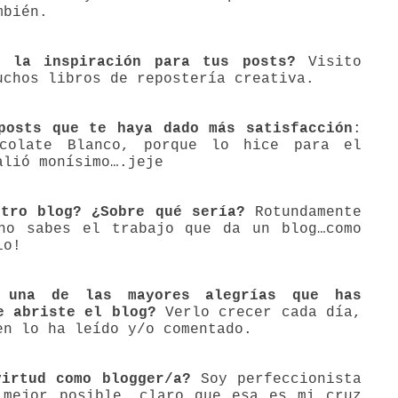
mbién.
as la
inspiración
para tus posts?
Visito
uchos libros de repostería creativa.
 posts que te haya dado
más satisfacción
:
colate Blanco, porque lo hice para el
alió monísimo….jeje
otro blog
? ¿Sobre qué sería?
Rotundamente
…no sabes el trabajo que da un blog…como
io!
o una de las
mayores alegrías
que has
e abriste el blog?
Verlo crecer cada día,
en lo ha leído y/o comentado.
virtud
como blogger/a?
Soy perfeccionista
 mejor posible….claro que esa es mi cruz