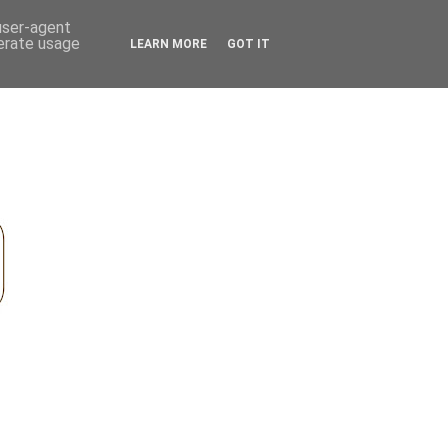
 user-agent
nerate usage
LEARN MORE
GOT IT