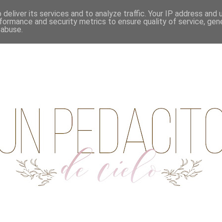
deliver its services and to analyze traffic. Your IP address and
formance and security metrics to ensure quality of service, ge
 abuse.