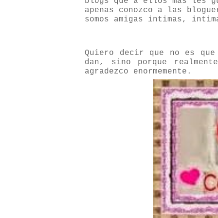
blogs que a ellos más les g
apenas conozco a las blogue
somos amigas intimas, intim
Quiero decir que no es que
dan, sino porque realment
agradezco enormemente.