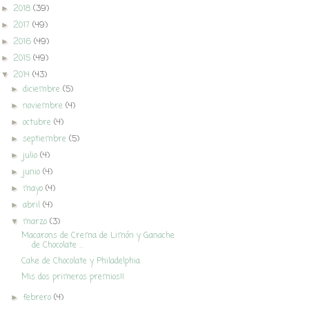
2018
(39)
►
2017
(49)
►
2016
(49)
►
2015
(49)
►
2014
(43)
▼
diciembre
(5)
►
noviembre
(4)
►
octubre
(4)
►
septiembre
(5)
►
julio
(4)
►
junio
(4)
►
mayo
(4)
►
abril
(4)
►
marzo
(3)
▼
Macarons de Crema de Limón y Ganache
de Chocolate ...
Cake de Chocolate y Philadelphia
Mis dos primeros premios!!
febrero
(4)
►