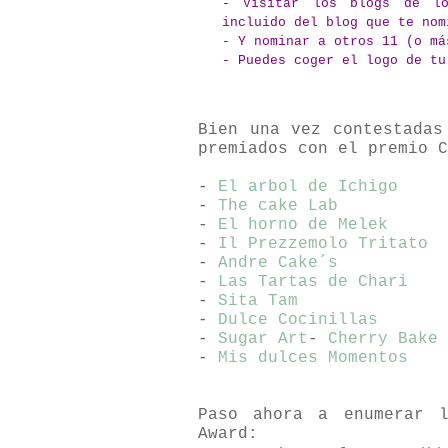
- Visitar los blogs de lo
incluido del blog que te nom
- Y nominar a otros 11 (o má
- Puedes coger el logo de tu
Bien una vez contestadas
premiados con el premio C
-
El arbol de Ichigo
-
The cake Lab
-
El horno de Melek
-
Il Prezzemolo Tritato
-
Andre Cake´s
-
Las Tartas de Chari
-
Sita Tam
-
Dulce Cocinillas
-
Sugar Art
-
Cherry Bake
-
Mis dulces Momentos
Paso ahora a enumerar l
Award: