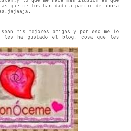
ustan…y lo que me hace más ilusión es que
ras que me los han dado…a partir de ahora
as…jajaaja.
 sean mis mejores amigas y por eso me lo
e les ha gustado el blog, cosa que les