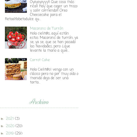
Oyoyoyoyyy!! Que cosa más
rica!! Hay que coger un trozo
y salir corriendo!! Oreo
Cheesecake para el
Retoalfabetodulce qu...
Macarons de Turrón
Hola cielit@s, aquí están
estos Macarons de turrón, ya
se, ya se, que se han pasado
las Navidades, pero ¿que
levante la mano a quie...
Carrot Cake
Hola Cielit@s! vengo con un
clásico pero no por muy oído o
manido deja de ser una
tarta...
Archivo
2021
(3)
►
2020
(20)
►
2019
(29)
►