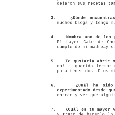
dejaron sus recetas ta
3.
¿Dónde encuentr
muchos blogs y tengo m
4.
Nombra uno de los
El Layer Cake de Cho
cumple de mi madre…y s
5.
Te gustaría
abrir 
no!....querido lector
para tener dos….Dios m
6.
¿Cuál ha sid
experimentado desde qu
entrar y ver que algui
7.
¿Cuál es tu
mayor 
y trato de hacerlo lo