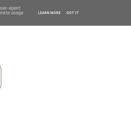
 user-agent
nerate usage
LEARN MORE
GOT IT