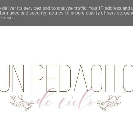
deliver its services and to analyze traffic. Your IP address and
formance and security metrics to ensure quality of service, ge
 abuse.