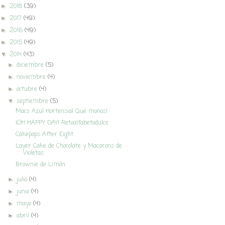
2018
(39)
►
2017
(49)
►
2016
(49)
►
2015
(49)
►
2014
(43)
▼
diciembre
(5)
►
noviembre
(4)
►
octubre
(4)
►
septiembre
(5)
▼
Macs Azul Hortensia! Que monos!
¡OH HAPPY DAY! Retoalfabetodulce
Cakepops After Eight
Layer Cake de Chocolate y Macarons de
Violetas
Brownie de Limón
julio
(4)
►
junio
(4)
►
mayo
(4)
►
abril
(4)
►