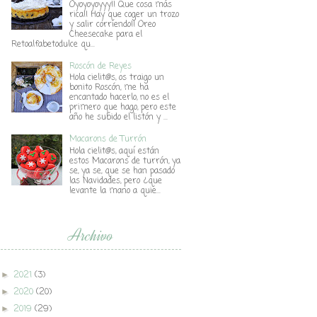
Oyoyoyoyyy!! Que cosa más
rica!! Hay que coger un trozo
y salir corriendo!! Oreo
Cheesecake para el
Retoalfabetodulce qu...
Roscón de Reyes
Hola cielit@s, os traigo un
bonito Roscón, me ha
encantado hacerlo, no es el
primero que hago, pero este
año he subido el listón y ...
Macarons de Turrón
Hola cielit@s, aquí están
estos Macarons de turrón, ya
se, ya se, que se han pasado
las Navidades, pero ¿que
levante la mano a quie...
Archivo
2021
(3)
►
2020
(20)
►
2019
(29)
►