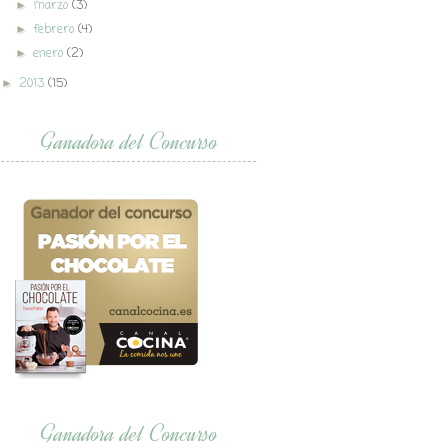
marzo
(3)
►
febrero
(4)
►
enero
(2)
►
2013
(15)
►
Ganadora del Concurso
Ganadora del Concurso