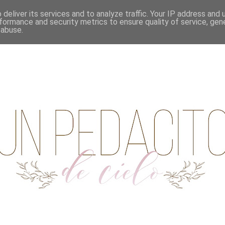
deliver its services and to analyze traffic. Your IP address and
formance and security metrics to ensure quality of service, ge
 abuse.