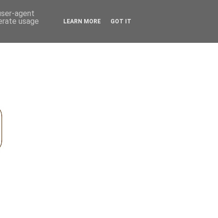
 user-agent
nerate usage
LEARN MORE
GOT IT