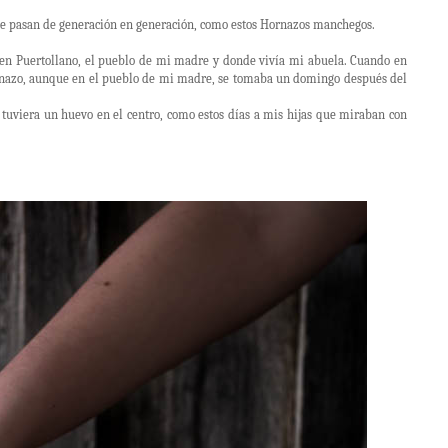
que pasan de generación en generación, como estos Hornazos manchegos.
 en Puertollano, el pueblo de mi madre y donde vivía mi abuela. Cuando en
rnazo, aunque en el pueblo de mi madre, se tomaba un domingo después del
uviera un huevo en el centro, como estos días a mis hijas que miraban con