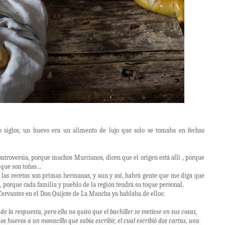
 siglos, un huevo era un alimento de lujo que solo se tomaba en fechas
ontroversia, porque muchos Murcianos, dicen que el origen está allí , porque
s que son toñas…
e las recetas son primas hermanas, y aun y así, habrá gente que me diga que
ón, porque cada familia y pueblo de la región tendrá su toque personal.
Cervantes en el Don Quijote de La Mancha ya hablaba de ellos:
a de la respuesta, pero ella no quiso que el bachiller se metiese en sus cosas,
 dos huevos a un monacillo que sabía escribir, el cual escribió dos cartas, una