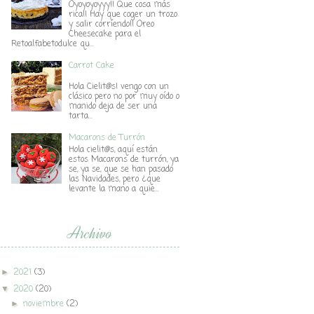
Oyoyoyoyyy!! Que cosa más
rica!! Hay que coger un trozo
y salir corriendo!! Oreo
Cheesecake para el
Retoalfabetodulce qu...
Carrot Cake
Hola Cielit@s! vengo con un
clásico pero no por muy oído o
manido deja de ser una
tarta...
Macarons de Turrón
Hola cielit@s, aquí están
estos Macarons de turrón, ya
se, ya se, que se han pasado
las Navidades, pero ¿que
levante la mano a quie...
Archivo
2021
(3)
►
2020
(20)
▼
noviembre
(2)
►