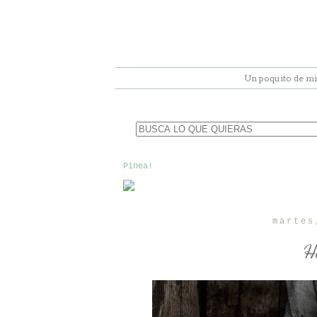
Un poquito de mi
Pinea!
martes
H