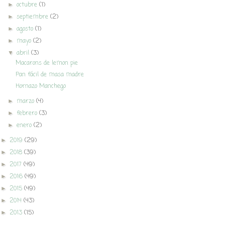
octubre
(1)
►
septiembre
(2)
►
agosto
(1)
►
mayo
(2)
►
abril
(3)
▼
Macarons de lemon pie
Pan fácil de masa madre
Hornazo Manchego
marzo
(4)
►
febrero
(3)
►
enero
(2)
►
2019
(29)
►
2018
(39)
►
2017
(49)
►
2016
(49)
►
2015
(49)
►
2014
(43)
►
2013
(15)
►